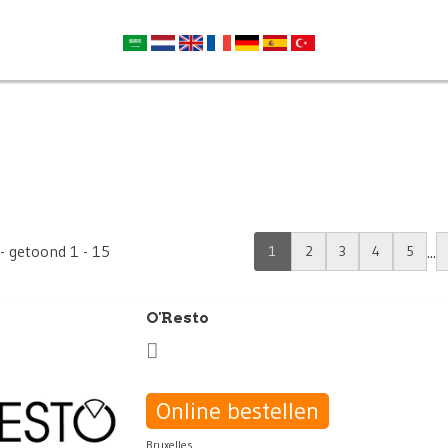
 - getoond 1 - 15
...
1
2
3
4
5
O'Resto
Online bestellen
Bruxelles