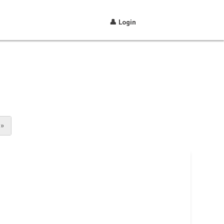
👤 Login
»