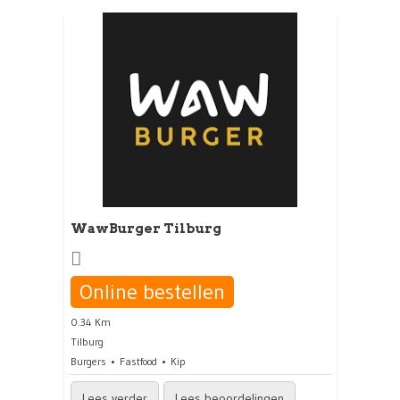
WawBurger Tilburg
Online bestellen
0.34 Km
Tilburg
Burgers
Fastfood
Kip
Lees verder
Lees beoordelingen