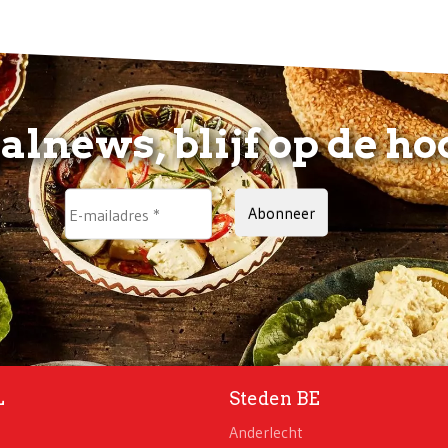
alnews, blijf op de ho
Abonneer
L
Steden BE
Anderlecht