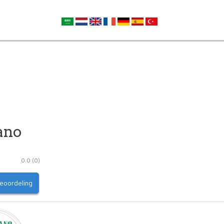
ano
0.0
(
0
)
beoordeling