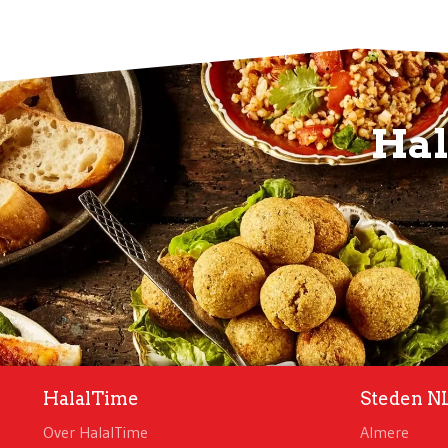
Hal
HalalTime
Steden N
Over HalalTime
Almere