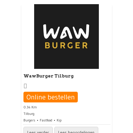
WawBurger Tilburg
Online bestellen
0.34 Km
Tilburg
Burgers
Fastfood
Kip
Lees verder
Lees beoordelingen